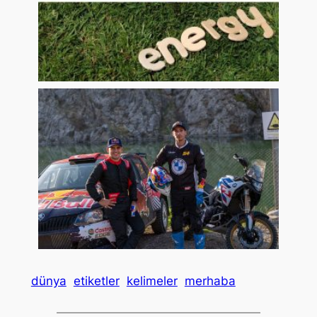
dünya
etiketler
kelimeler
merhaba